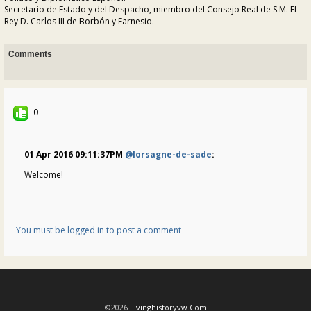
Secretario de Estado y del Despacho, miembro del Consejo Real de S.M. El
Rey D. Carlos III de Borbón y Farnesio.
Comments
0
01 Apr 2016 09:11:37PM
@lorsagne-de-sade
:
Welcome!
You must be logged in to post a comment
©2026
Livinghistoryvw.com